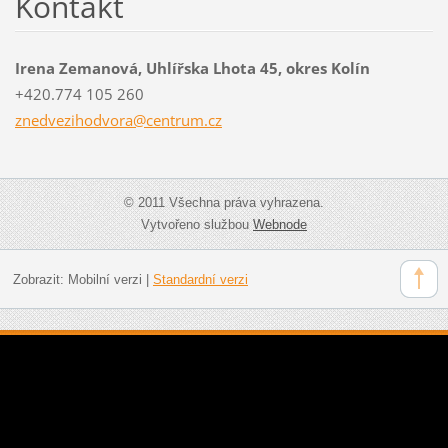
Kontakt
Irena Zemanová, Uhlířska Lhota 45, okres Kolín
+420.774 105 260
znedvezi
hodvora@
centrum.
cz
© 2011 Všechna práva vyhrazena.
Vytvořeno službou
Webnode
Zobrazit:
Mobilní verzi
|
Standardní verzi