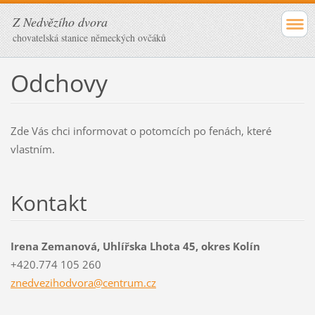
Z Nedvězího dvora
chovatelská stanice německých ovčáků
Odchovy
Zde Vás chci informovat o potomcích po fenách, které
vlastním.
Kontakt
Irena Zemanová, Uhlířska Lhota 45, okres Kolín
+420.774 105 260
znedvezi
hodvora@
centrum.
cz