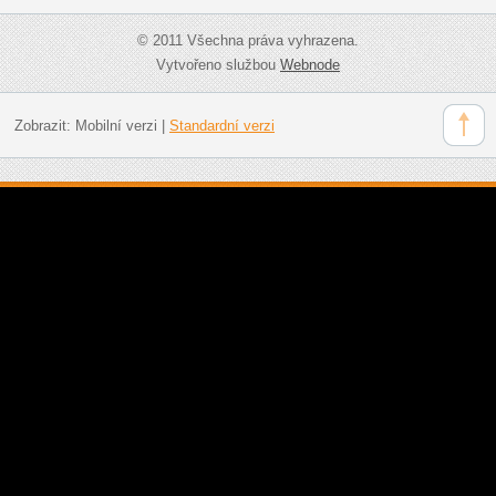
© 2011 Všechna práva vyhrazena.
Vytvořeno službou
Webnode
Zobrazit:
Mobilní verzi
|
Standardní verzi