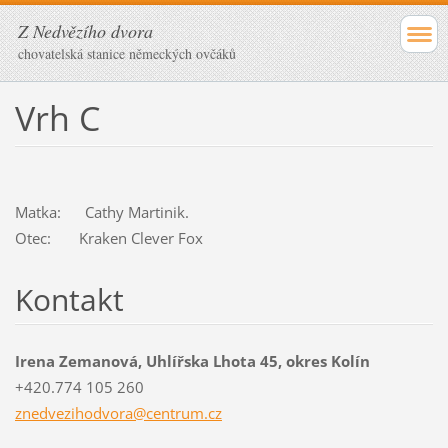
Z Nedvězího dvora
chovatelská stanice německých ovčáků
Vrh C
Matka: Cathy Martinik.
Otec: Kraken Clever Fox
Kontakt
Irena Zemanová, Uhlířska Lhota 45, okres Kolín
+420.774 105 260
znedvezi
hodvora@
centrum.
cz