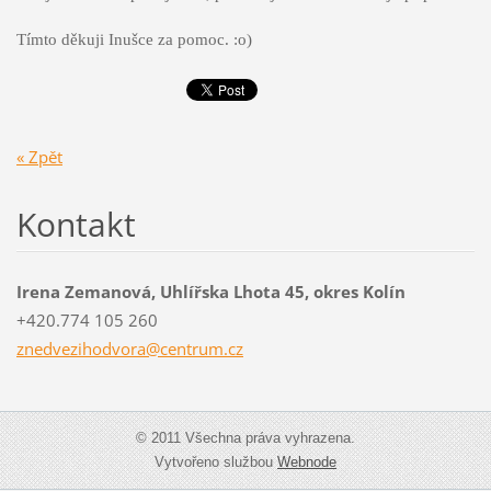
Tímto děkuji Inušce za pomoc. :o)
« Zpět
Kontakt
Irena Zemanová, Uhlířska Lhota 45, okres Kolín
+420.774 105 260
znedvezi
hodvora@
centrum.
cz
© 2011 Všechna práva vyhrazena.
Vytvořeno službou
Webnode