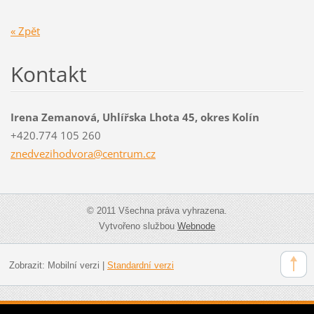
« Zpět
Kontakt
Irena Zemanová, Uhlířska Lhota 45, okres Kolín
+420.774 105 260
znedvezi
hodvora@
centrum.
cz
© 2011 Všechna práva vyhrazena.
Vytvořeno službou
Webnode
Zobrazit:
Mobilní verzi
|
Standardní verzi