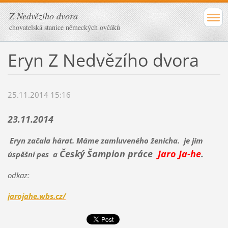
Z Nedvězího dvora
chovatelská stanice německých ovčáků
Eryn Z Nedvězího dvora
25.11.2014 15:16
23.11.2014
Eryn začala hárat. Máme zamluveného ženicha. je jím
Český Šampion práce
Jaro Ja-he
.
úspěšní pes a
odkaz:
jarojahe.wbs.cz/