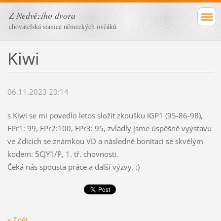
Z Nedvězího dvora
chovatelská stanice německých ovčáků
Kiwi
06.11.2023 20:14
s Kiwi se mi povedlo letos složit zkoušku IGP1 (95-86-98),
FPr1: 99, FPr2:100, FPr3: 95, zvládly jsme úspěšně vyýstavu
ve Zdicích se známkou VD a následně bonitaci se skvělým
kodem: 5CJY1/P, 1. tř. chovnosti.
Čeká nás spousta práce a další výzvy. :)
« Zpět