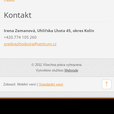
Kontakt
Irena Zemanová, Uhlířska Lhota 45, okres Kolín
+420.774 105 260
znedvezi
hodvora@
centrum.
cz
© 2011 Všechna práva vyhrazena.
Vytvořeno službou
Webnode
Zobrazit:
Mobilní verzi
|
Standardní verzi