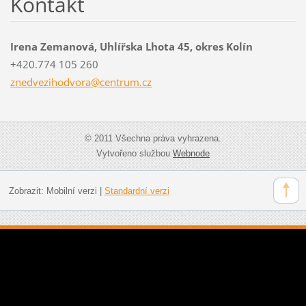
Kontakt
Irena Zemanová, Uhlířska Lhota 45, okres Kolín
+420.774 105 260
znedvezi
hodvora@
centrum.
cz
© 2011 Všechna práva vyhrazena.
Vytvořeno službou
Webnode
Zobrazit:
Mobilní verzi
|
Standardní verzi