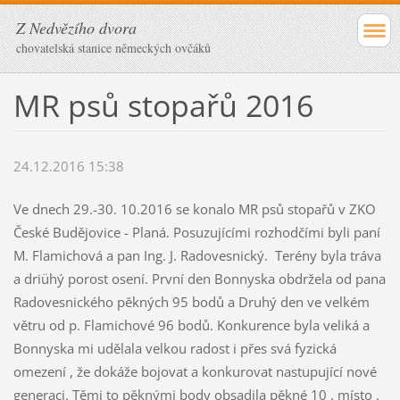
Z Nedvězího dvora
chovatelská stanice německých ovčáků
MR psů stopařů 2016
24.12.2016 15:38
Ve dnech 29.-30. 10.2016 se konalo MR psů stopařů v ZKO
České Budějovice - Planá. Posuzujícími rozhodčími byli paní
M. Flamichová a pan Ing. J. Radovesnický. Terény byla tráva
a driühý porost osení. První den Bonnyska obdržela od pana
Radovesnického pěkných 95 bodů a Druhý den ve velkém
větru od p. Flamichové 96 bodů. Konkurence byla veliká a
Bonnyska mi udělala velkou radost i přes svá fyzická
omezení , že dokáže bojovat a konkurovat nastupující nové
generaci. Těmi to pěknými body obsadila pěkné 10 . místo .