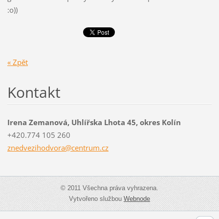
:o))
« Zpět
Kontakt
Irena Zemanová, Uhlířska Lhota 45, okres Kolín
+420.774 105 260
znedvezi
hodvora@
centrum.
cz
© 2011 Všechna práva vyhrazena.
Vytvořeno službou
Webnode