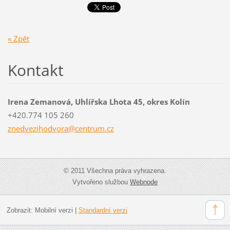
« Zpět
Kontakt
Irena Zemanová, Uhlířska Lhota 45, okres Kolín
+420.774 105 260
znedvezi
hodvora@
centrum.
cz
© 2011 Všechna práva vyhrazena.
Vytvořeno službou
Webnode
Zobrazit:
Mobilní verzi
|
Standardní verzi