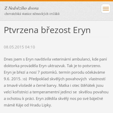
Z Nedvězího dvora
chovatelská stanice německých ovčáků
Ptvrzena březost Eryn
08.05.2015 04:10
Dnes jsem s Eryn navštívila veterinární ambulanci, kde paní
doktorka prováděla Eryn uktrazvuk. Tak je to potvrzeno.
Eryn je březí a nosí 7 potomků. termín porodu očekáváme
9.6. 2015. :o) Předpoklad skvělých povahových vlastností
a tmavě vlošedé a černé barvy. Matka i otec štěňátek jsou
velcí kořistníci a temperamentní jedinci se skvělou povahou
a ochotou k práci. Eryn zdědila skvělý nos po své báječné
mámě Káje od Hradu Lipky.