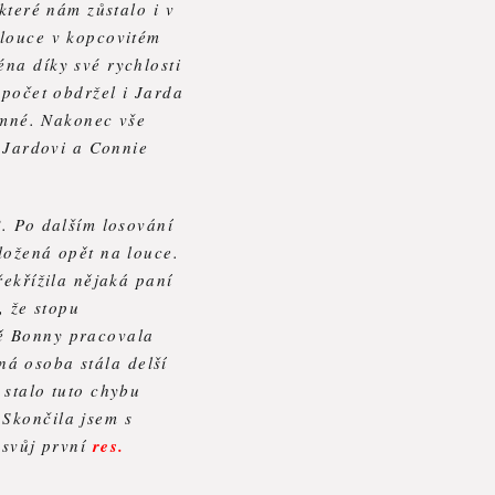
které nám zůstalo i v
 louce v kopcovitém
na díky své rychlosti
 počet obdržel i Jarda
jemné. Nakonec vše
m Jardovi a Connie
8. Po dalším losování
ložená opět na louce.
řekřížila nějaká paní
, že stopu
dě Bonny pracovala
čná osoba stála delší
 stalo tuto chybu
 Skončila jsem s
 svůj první
res.