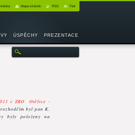
stránka
Mapa stránek
RSS
Tisk
VY
ÚSPĚCHY
PREZENTACE
011 v ZKO Otěšice -
 rozhodčím byl pan K.
py byly položeny na