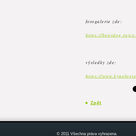
fotogalerie zde:
https://bewidog.rajce
výsledky zde:
https://www.kynologi
Zpět
© 2011 Všechna práva vyhrazena.