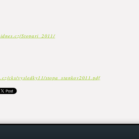
.idnes.cz/Stopari_2011/
e.cz/cks/vysledky11/stopa_stankov2011.pdf