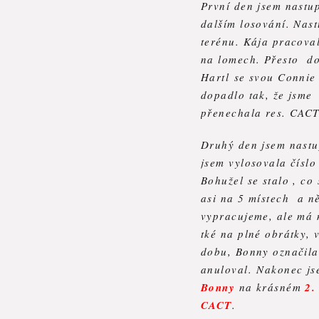
První den jsem nastu
dalším losování. Nas
terénu. Kája pracova
na lomech. Přesto do
Hartl se svou Connie 
dopadlo tak, že jsme
přenechala res. CACT
Druhý den jsem nast
jsem vylosovala čísl
Bohužel se stalo , c
asi na 5 místech a ně
vypracujeme, ale má 
tké na plné obrátky, v
dobu, Bonny označila 
anuloval. Nakonec js
Bonny
na krásném
2.
CACT
.