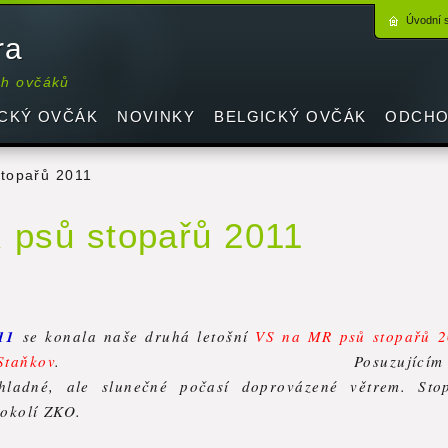
Úvodní 
ra
ch ovčáků
CKÝ OVČÁK
NOVINKY
BELGICKÝ OVČÁK
ODCHO
topařů 2011
 psů stopařů 2011
011
se konala naše druhá letošní
VS na MR psů stopařů 2
Staňkov
.
Posuzujícím
hladné, ale slunečné počasí doprovázené větrem. Sto
 okolí ZKO.