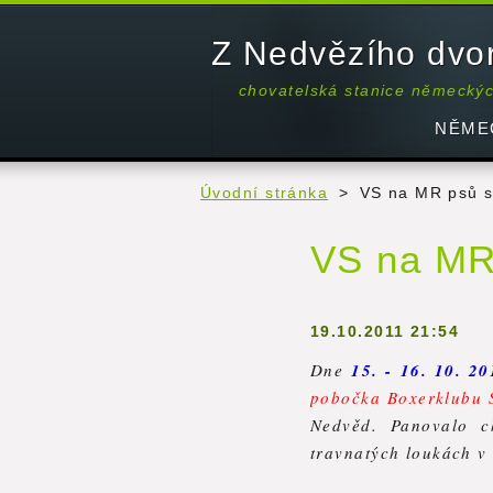
Z Nedvězího dvo
chovatelská stanice německý
NĚME
Úvodní stránka
>
VS na MR psů s
VS na MR
19.10.2011 21:54
Dne
15. - 16. 10. 2
pobočka Boxerklubu 
Nedvěd. Panovalo c
travnatých loukách v