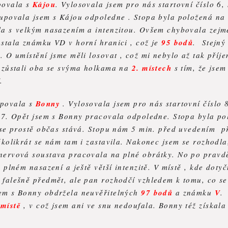
povala s
Kájou
. Vylosovala jsem pro nás startovní číslo 6, 
tupovala jsem s Kájou odpoledne . Stopa byla položená na
la s velkým nasazením a intenzitou. Ovšem chybovala zejmé
stala známku VD v horní hranici , což je
95 bodů
. Stejný
. O umístění jsme měli losovat , což mi nebylo až tak pří
 zůstali oba se svýma holkama na
2. místech
s tím, že jse
.
upovala s
Bonny
. Vylosovala jsem pro nás startovní číslo 
o 7. Opět jsem s Bonny pracovala odpoledne. Stopa byla po
o se prostě občas stává. Stopu nám 5 min. před uvedením p
kolikrát se nám tam i zastavila. Nakonec jsem se rozhodla
nervová soustava pracovala na plné obrátky. No po prav
 plném nasazení a ještě větší intenzitě. V místě , kde doty
falešně předmět, ale pan rozhodčí vzhledem k tomu, co se
em s Bonny obdržela neuvěřitelných
97 bodů
a známku
V
.
 místě
, v což jsem ani ve snu nedoufala. Bonny též získala