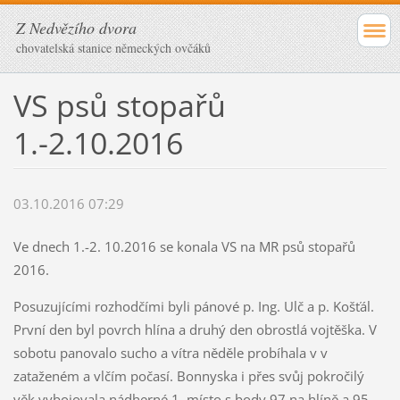
Z Nedvězího dvora
chovatelská stanice německých ovčáků
VS psů stopařů
1.-2.10.2016
03.10.2016 07:29
Ve dnech 1.-2. 10.2016 se konala VS na MR psů stopařů
2016.
Posuzujícími rozhodčími byli pánové p. Ing. Ulč a p. Košťál.
První den byl povrch hlína a druhý den obrostlá vojtěška. V
sobotu panovalo sucho a vítra něděle probíhala v v
zataženém a vlčím počasí. Bonnyska i přes svůj pokročilý
věk vybojovala nádherné 1. místo s body 97 na hlíně a 95