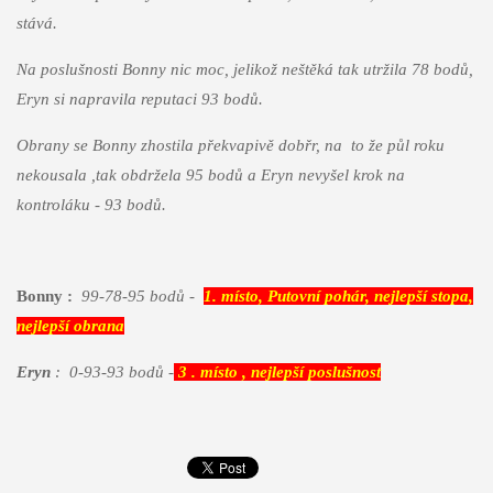
stává.
Na poslušnosti Bonny nic moc, jelikož neštěká tak utržila 78 bodů,
Eryn si napravila reputaci 93 bodů.
Obrany se Bonny zhostila překvapivě dobřr, na to že půl roku
nekousala ,tak obdržela 95 bodů a Eryn nevyšel krok na
kontroláku - 93 bodů.
Bonny :
99-78-95 bodů -
1. místo, Putovní pohár, nejlepší stopa,
nejlepší obrana
Eryn
: 0-93-93 bodů -
3 . místo , nejlepší poslušnost