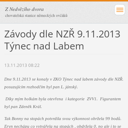
Z Nedvězího dvora
chovatelská stanice německých ovčáků
Závody dle NZŘ 9.11.2013
Týnec nad Labem
13.11.2013 08:22
Dne 9.11.2013 se konaly v ZKO Týnec nad labem závody dle NZŘ.
posuzujícím rozhodčím byl pan L. jánský.
Díky mým holkám byla otevřena i kategorie ZVV1. Figurantem
byl pan Zdeněk Král.
Tak Bonny na stopách potvrdila svou výkonnost obržela 99 bodů.
Eryn nechápu co vytvářela na stopách , obdržela 0, no ale i to se