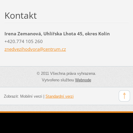
Kontakt
Irena Zemanová, Uhlířska Lhota 45, okres Kolín
+420.774 105 260
znedvezi
hodvora@
centrum.
cz
© 2011 Všechna práva vyhrazena.
Vytvořeno službou
Webnode
Zobrazit:
Mobilní verzi
|
Standardní verzi