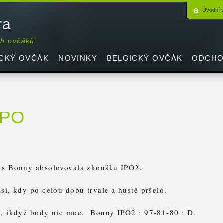
Úvodní 
ra
ch ovčáků
CKÝ OVČÁK
NOVINKY
BELGICKÝ OVČÁK
ODCHO
IPO
 s Bonny absolovovala zkoušku IPO2.
sí, kdy po celou dobu trvale a hustě pršelo.
 , ikdyž body nic moc. Bonny IPO2 : 97-81-80 : D.