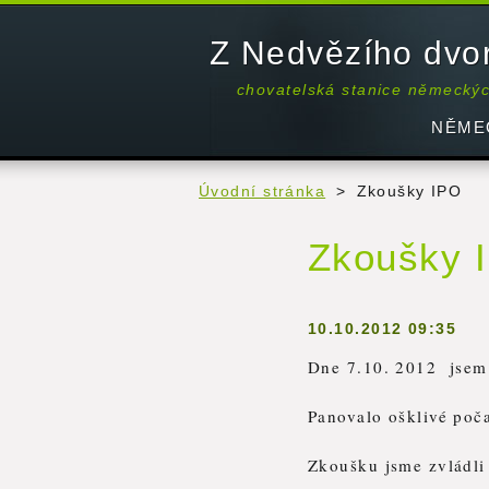
Z Nedvězího dvo
chovatelská stanice německý
NĚME
Úvodní stránka
>
Zkoušky IPO
Zkoušky 
10.10.2012 09:35
Dne 7.10. 2012 jsem
Panovalo ošklivé poča
Zkoušku jsme zvládli